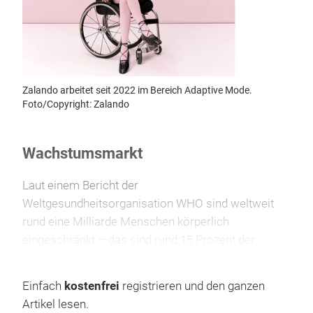
Zalando arbeitet seit 2022 im Bereich Adaptive Mode.
Foto/Copyright: Zalando
Wachstumsmarkt
Laut einem Bericht der
Weltgesundheitsorganisation WHO sind weltweit
rund eine Milliarde Menschen körperlich
eingeschränkt – das sind rund 15 Prozent der
Bevölkerung. Der Markt für adaptive Mode ist
bedeutend und wächst stetig. So prognostiziert das
Einfach
kostenfrei
registrieren und den ganzen
amerikanische Marktforschungsinstitut Coherent
Artikel lesen.
Market Insights für 2026 den weltweiten Marktwert