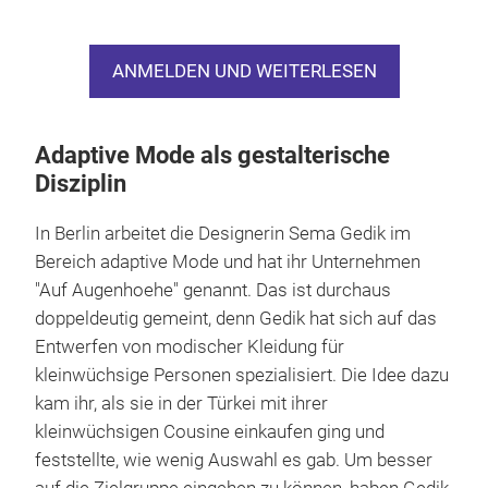
von adaptiver Mode auf 20,05 Milliarden US-Dollar,
wobei bis 2033 eine Steigerung auf 35,27 Milliarden
ANMELDEN UND WEITERLESEN
US-Dollar zu erwarten ist. Dabei hält Europa mit
rund 45 Prozent die höchsten Marktanteile, gefolgt
von Nordamerika mit den USA und Kanada.
1
Adaptive Mode als gestalterische
Disziplin
In Berlin arbeitet die Designerin Sema Gedik im
Bereich adaptive Mode und hat ihr Unternehmen
"Auf Augenhoehe" genannt. Das ist durchaus
doppeldeutig gemeint, denn Gedik hat sich auf das
Entwerfen von modischer Kleidung für
kleinwüchsige Personen spezialisiert. Die Idee dazu
kam ihr, als sie in der Türkei mit ihrer
kleinwüchsigen Cousine einkaufen ging und
feststellte, wie wenig Auswahl es gab. Um besser