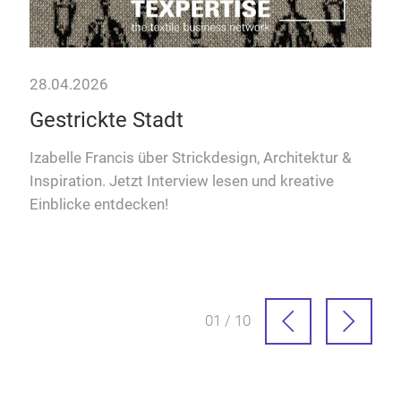
28.04.2026
10.
Gestrickte Stadt
Ma
Te
Izabelle Francis über Strickdesign, Architektur &
Inspiration. Jetzt Interview lesen und kreative
Entd
Einblicke entdecken!
re
die
Bran
01 / 10