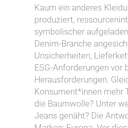
Kaum ein anderes Kleidun
produziert, ressourcenint
symbolischer aufgeladen 
Denim-Branche angesicht
Unsicherheiten, Lieferk
ESG-Anforderungen vor 
Herausforderungen. Gleic
Konsument*innen mehr 
die Baumwolle? Unter w
Jeans genäht? Die Antwo
Marken: Europa. Vor die