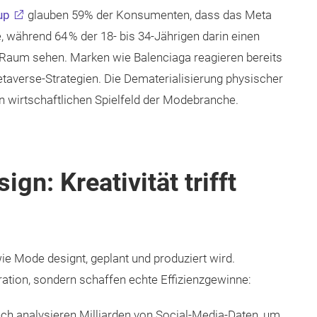
up
glauben 59% der Konsumenten, dass das Meta
, während 64 % der 18- bis 34-Jährigen darin einen
n Raum sehen. Marken wie Balenciaga reagieren bereits
etaverse-Strategien. Die Dematerialisierung physischer
n wirtschaftlichen Spielfeld der Modebranche.
gn: Kreativität trifft
 wie Mode designt, geplant und produziert wird.
ration, sondern schaffen echte Effizienzgewinne:
ech analysieren Milliarden von Social-Media-Daten, um