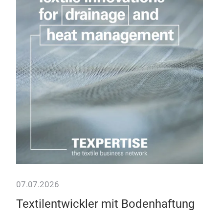
Wi
tr
Text
Nach
Jetz
07.07.2026
–
Textilentwickler mit Bodenhaftung