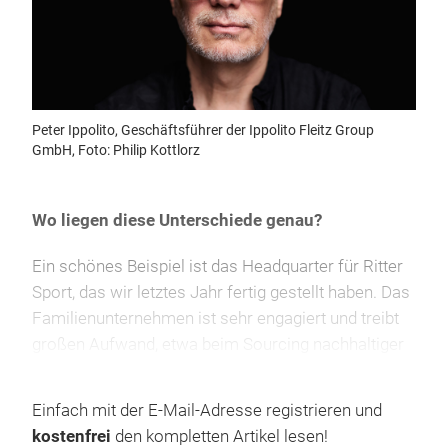
Peter Ippolito, Geschäftsführer der Ippolito Fleitz Group
GmbH, Foto: Philip Kottlorz
Wo liegen diese Unterschiede genau?
Ein schönes Beispiel ist das Headquarter für Ritter
Sport, das wir letztes Jahr fertig gestellt haben. Das
Familienunternehmen ist sehr engagiert und treibt
großen Aufwand, etwa beim Sourcing nachhaltiger
Rohstoffe. Dieser relevante Teil der Markenidee
muss sich auch in der gebauten Umgebung des
Einfach mit der E-Mail-Adresse registrieren und
Unternehmens widerspiegeln. Alles andere wäre
kostenfrei
den kompletten Artikel lesen!