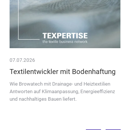
07.07.2026
09.
Textilentwickler mit Bodenhaftung
Mö
Wie Browatech mit Drainage- und Heiztextilien
Das 
Antworten auf Klimaanpassung, Energieeffizienz
zu 
und nachhaltiges Bauen liefert.
für 
r