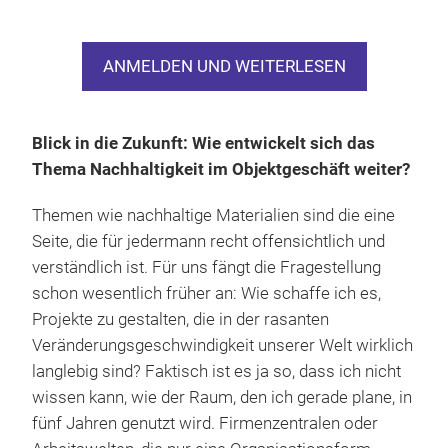
unglaubwürdig.
Bei Investitionsprojekten kommt ein weiterer Faktor
ANMELDEN UND WEITERLESEN
dazu. Dann wird Ökologie nämlich ganz schnell zum
knallharten Wirtschaftsfaktor. Inzwischen gibt es
sehr wirksame Hebel, die Bauherren quasi dazu
Blick in die Zukunft: Wie entwickelt sich das
zwingen klimafreundlich zu denken, da sie ihre
Thema Nachhaltigkeit im Objektgeschäft weiter?
Objekte ohne den nachhaltigen Ansatz gar nicht
stemmen könnten. Das betrifft die Finanzierung
Themen wie nachhaltige Materialien sind die eine
gleichermaßen wie die Vermarktung. Für einen
Seite, die für jedermann recht offensichtlich und
Neubau ohne Nachhaltigkeitszertifikat finden Sie
verständlich ist. Für uns fängt die Fragestellung
heute faktisch keine Mieter mehr. Daher haben die
schon wesentlich früher an: Wie schaffe ich es,
Projekte meist sehr hohe Ansprüche. In
Projekte zu gestalten, die in der rasanten
Deutschland streben viele Bauherrn etwa eine
Veränderungsgeschwindigkeit unserer Welt wirklich
DGNB-Zertifizierung (Deutsche Gesellschaft für
langlebig sind? Faktisch ist es ja so, dass ich nicht
Nachhaltiges Bauen) an – am besten in Gold oder
wissen kann, wie der Raum, den ich gerade plane, in
Platin. Für unser „Ritter Sport“-Projekt haben wir
fünf Jahren genutzt wird. Firmenzentralen oder
diese Auszeichnung in Gold erhalten.