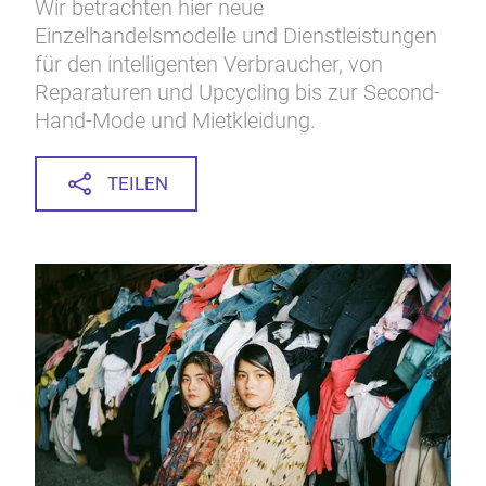
Wir betrachten hier neue
Einzelhandelsmodelle und Dienstleistungen
für den intelligenten Verbraucher, von
Reparaturen und Upcycling bis zur Second-
Hand-Mode und Mietkleidung.
TEILEN