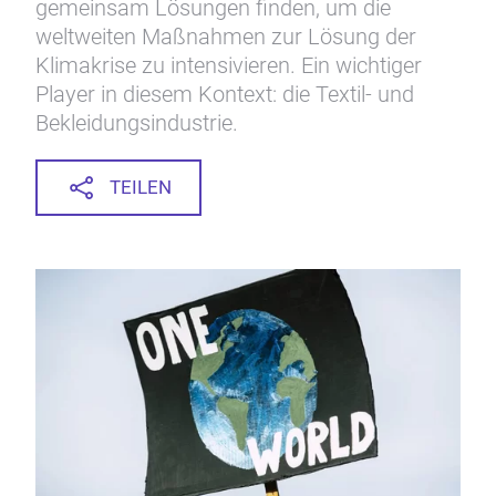
gemeinsam Lösungen finden, um die
weltweiten Maßnahmen zur Lösung der
Klimakrise zu intensivieren. Ein wichtiger
Player in diesem Kontext: die Textil- und
Bekleidungsindustrie.
TEILEN