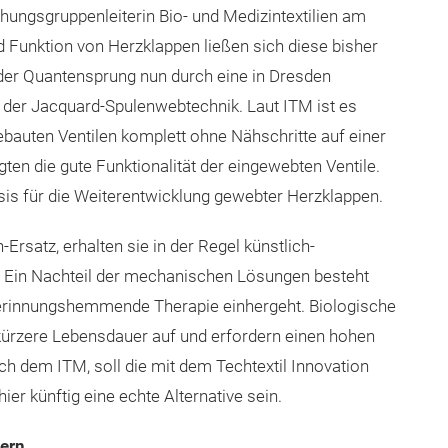
chungsgruppenleiterin Bio- und Medizintextilien am
Funktion von Herzklappen ließen sich diese bisher
der Quantensprung nun durch eine in Dresden
 der Jacquard-Spulenwebtechnik. Laut ITM ist es
bauten Ventilen komplett ohne Nähschritte auf einer
n die gute Funktionalität der eingewebten Ventile.
sis für die Weiterentwicklung gewebter Herzklappen.
Ersatz, erhalten sie in der Regel künstlich-
 Ein Nachteil der mechanischen Lösungen besteht
gerinnungshemmende Therapie einhergeht. Biologische
kürzere Lebensdauer auf und erfordern einen hohen
h dem ITM, soll die mit dem Techtextil Innovation
r künftig eine echte Alternative sein.
lern